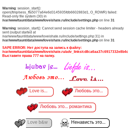
Warning
: session_start():
open(/tmp/sess_ffa5077a64e6d3145935fdb6602883d1, O_RDWR) failed:
Read-only file system (30) in
/var/www/taunt/data/www/loveishate.ru/include/settings.php
on line
31
Warning
: session_start(): Cannot send session cache limiter - headers already
sent (output started at
/var/www/taunt/data/www/loveishate.ru/include/settings.php:31) in
/var/www/taunt/data/www/loveishate.ru/include/settings.php
on line
31
SAPE ERROR: Нет доступа на запись к файлу:
/var/www/taunt/data/www/loveishate.ru/adv_links/cd8ca6aa37c6917332e8b4c
Выставите права 777 на папку.
Love is...
Любовь это...
Любовь это... романтика
Love b&w
Ненависть это...