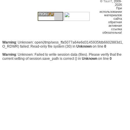
©
TaunT
, 2009-
2026
При
использовании
материалов
сайта
обратная
активная
ссылка
обязательна!
Warning
: Unknown: open(/tmp/sess_ffa5077a64e6d3145935fdb6602883d1,
O_RDWR) failed: Read-only file system (30) in
Unknown
on line
0
Warning
: Unknown: Failed to write session data (files). Please verify that the
current setting of session.save_path is correct () in
Unknown
on line
0