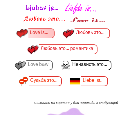
Love is...
Любовь это...
Любовь это... романтика
Love b&w
Ненависть это...
Судьба это...
Liebe Ist...
кликните на картинку для перехода к следующей