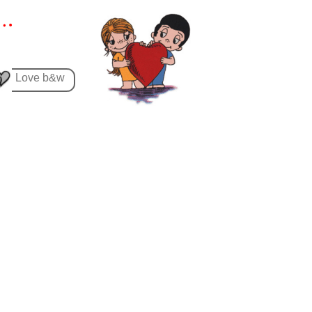
Love b&w