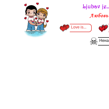
Love is...
Ненав