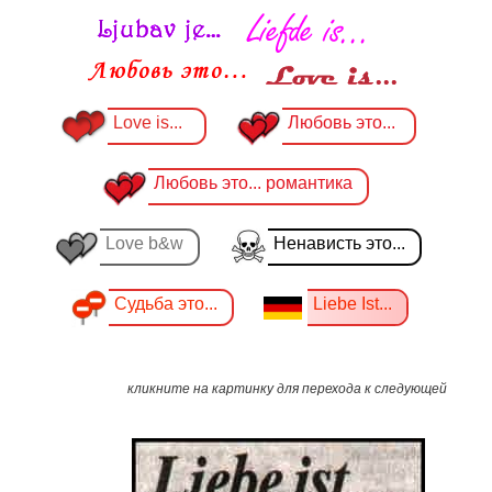
Love is...
Любовь это...
Любовь это... романтика
Love b&w
Ненависть это...
Судьба это...
Liebe Ist...
кликните на картинку для перехода к следующей