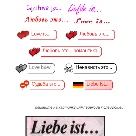
Love is...
Любовь это...
Любовь это... романтика
Love b&w
Ненависть это...
Судьба это...
Liebe Ist...
кликните на картинку для перехода к следующей