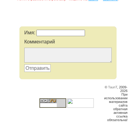
Имя:
Комментарий
Отправить
©
TaunT
, 2009-
2026
При
использовании
материалов
сайта
обратная
активная
ссылка
обязательна!