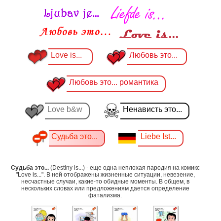
Love is...
Любовь это...
Любовь это... романтика
Love b&w
Ненависть это...
Судьба это...
Liebe Ist...
Судьба это...
(Destiny is...) - еще одна неплохая пародия на комикс
"Love is...". В ней отображены жизненные ситуации, невезение,
несчастные случаи, какие-то обидные моменты. В общем, в
нескольких словах или предложениям дается определение
фатализма.