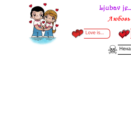
Love is...
Ненав