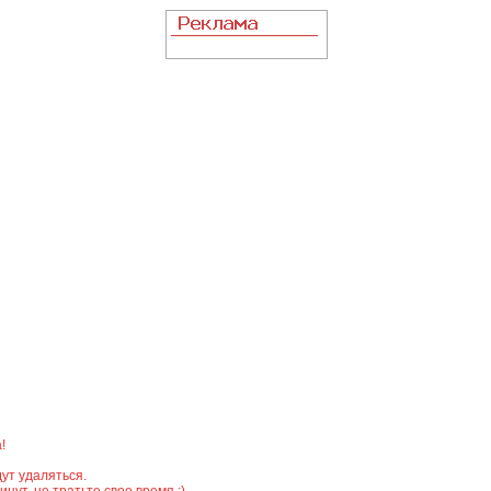
!
ут удаляться.
ут, не тратьте свое время :)