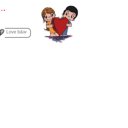
Love b&w