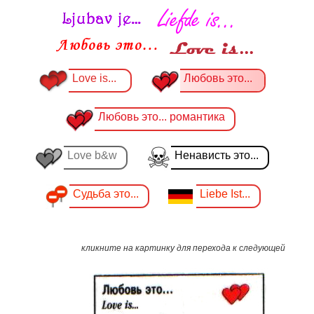
Love is...
Любовь это...
Любовь это... романтика
Love b&w
Ненависть это...
Судьба это...
Liebe Ist...
кликните на картинку для перехода к следующей