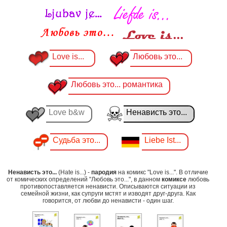
Love is...
Любовь это...
Любовь это... романтика
Love b&w
Ненависть это...
Судьба это...
Liebe Ist...
Ненависть это...
(Hate is...) -
пародия
на комикс "Love is...". В отличие
от комических определений "Любовь это...", в данном
комиксе
любовь
противопоставляется ненависти. Описываются ситуации из
семейной жизни, как супруги мстят и изводят друг-друга. Как
говорится, от любви до ненависти - один шаг.