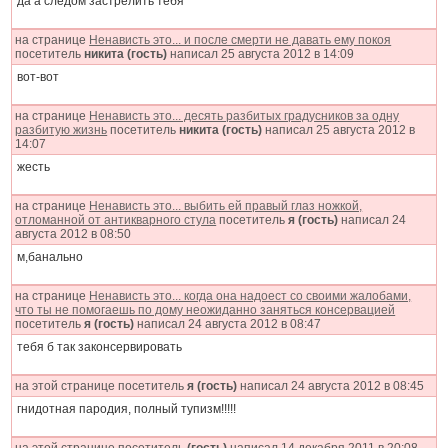
да а следом застрелить тебя
на странице
Ненависть это... и после смерти не давать ему покоя
посетитель
никита (гость)
написал 25 августа 2012 в 14:09
вот-вот
на странице
Ненависть это... десять разбитых градусников за одну
разбитую жизнь
посетитель
никита (гость)
написал 25 августа 2012 в
14:07
жесть
на странице
Ненависть это... выбить ей правый глаз ножкой,
отломанной от антикварного стула
посетитель
я (гость)
написал 24
августа 2012 в 08:50
м,банально
на странице
Ненависть это... когда она надоест со своими жалобами,
что ты не помогаешь по дому неожиданно заняться консервацией
посетитель
я (гость)
написал 24 августа 2012 в 08:47
тебя б так законсервировать
на этой странице посетитель
я (гость)
написал 24 августа 2012 в 08:45
гнидотная пародия, полный тупизм!!!!!