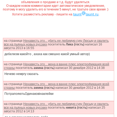
объявления о продаже и т.д. будут удаляться.
О каждом новом комментарии идет автоматическое уведомление,
поэтому я могу удалить его в течении 5 минут, не тратьте свое время :)
taunt
taunt.ru
Хотите разместить рекламу - пишите на
.
на странице
Ненависть это... убить ее любимую суку Люську и свалить
все на пьяных новых русских
посетитель
Лика (гость)
написал 16
августа 2013 в 16:55
дебелизм какойто , ахаха как смешно какой умный автор)
на странице
Ненависть это... жена в ванне плюс электрофикация всей
страны
посетитель
амина (гость)
написал 30 декабря 2012 в 14:38
Нечево немргу сказать
на странице
Ненависть это... жена в ванне плюс электрофикация всей
страны
посетитель
амина (гость)
написал 30 декабря 2012 в 14:36
ПотрапояютьОдинаковінаклейки
на странице
Ненависть это... убить ее любимую суку Люську и свалить
все на пьяных новых русских
посетитель
никита (гость)
написал 25
августа 2012 в 14:13