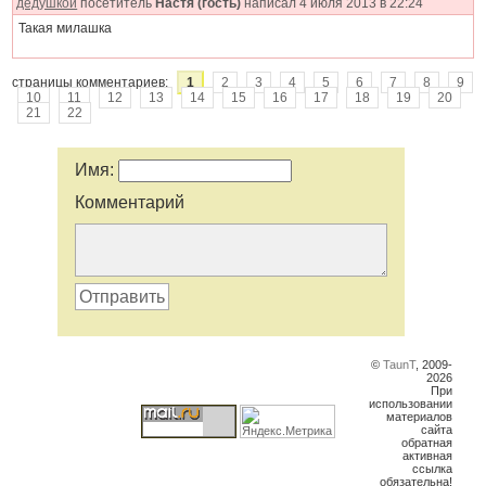
дедушкой
посетитель
Настя (гость)
написал 4 июля 2013 в 22:24
Такая милашка
страницы комментариев:
1
2
3
4
5
6
7
8
9
10
11
12
13
14
15
16
17
18
19
20
21
22
Имя:
Комментарий
Отправить
©
TaunT
, 2009-
2026
При
использовании
материалов
сайта
обратная
активная
ссылка
обязательна!