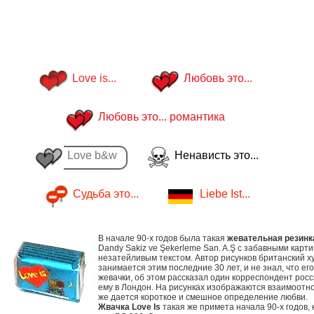
Love is...
Любовь это...
Любовь это... романтика
Love b&w
Ненависть это...
Судьба это...
Liebe Ist...
В начале 90-х годов была такая
жевательная резинка
Dandy Sakiz ve Şekerleme San. A.Ş с забавными карт
незатейливым текстом. Автор рисунков британский х
занимается этим последние 30 лет, и не знал, что ег
жевачки, об этом рассказал один корреспондент рос
ему в Лондон. На рисунках изображаются взаимоотно
же дается короткое и смешное определение любви.
Жвачка Love Is
такая же примета начала 90-х годов, 