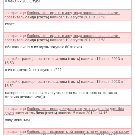
у меня их 203 штуки
на странице
Любовь это... играть в игру, когда заранее знаешь счет
посетитель
саида (гость)
написал 19 августа 2013 в 12:58
класс
на странице
Любовь это... играть в игру, когда заранее знаешь счет
посетитель
саида (гость)
написал 19 августа 2013 в 12:58
обажаю love is.я их вдень покупаю 60 жвачек
на этой странице посетитель
алена (гость)
написал 17 июля 2013 в
16:53
а их книжечкой не выпускают???
на этой странице посетитель
алена (гость)
написал 17 июля 2013 в
16:51
наверное, если изначально у человека мало интересов, то такая
жевачка незаменима)))
на странице
Любовь это... иногда изумляться, что вы делали друг без
друга
посетитель
Лиза (гость)
написал 5 июля 2013 в 14:16
хочу меняться
на странице
Любовь это... позволить ей говорить по межгороду со своим