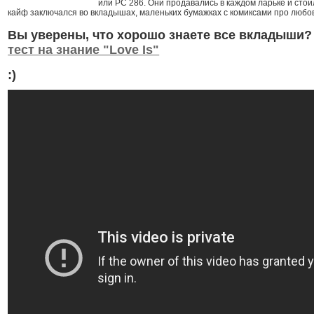
или РС 286. Они продавались в каждом ларьке и стои
кайф заключался во вкладышах, маленьких бумажках с комиксами про любов
Вы уверены, что хорошо знаете все вкладыши
тест на знание "Love Is"
:)