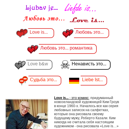
Love is...
Любовь это...
Любовь это... романтика
Love b&w
Ненависть это...
Судьба это...
Liebe Ist...
Love is...
- это комикс
, придуманный
новозеландской художницей Ким Гроув
в конце 1960-х. Началось все как серия
любовных записок на салфетках,
которые она рисовала своему
будущему мужу, Роберто Казали. Ким
никогда не считала себя настоящим
художником - она рисовала «Love is…»