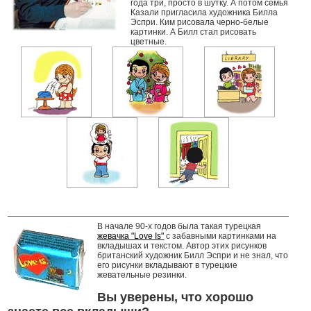
года три, просто в шутку. А потом семья
Казали пригласила художника Билла
Эспри. Ким рисовала черно-белые
картинки. А Билл стал рисовать
цветные.
В начале 90-х годов была такая турецкая
жевачка "Love Is"
с забавными картинками на
вкладышах и текстом. Автор этих рисунков
британский художник Билл Эспри и не знал, что
его рисунки вкладывают в турецкие
жевательные резинки.
Вы уверены, что хорошо