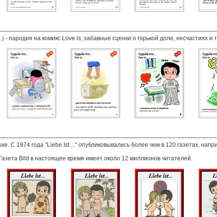
...) - пародия на комикс Love is, забавные сценки о горькой доле, несчастиях 
ке. С 1974 года "Liebe Ist ..." опубликовывались более чем в 120 газетах, напр
Газета Bild в настоящее время имеет около 12 миллионов читателей.