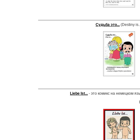
Судьба это...
(Destiny is
Liebe Ist...
- это комикс на немецком язы