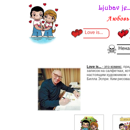
Love is...
Ненав
Love is...
- это комикс
, пр
записок на салфетках, ко
настоящим художником - о
Билла Эспри. Ким рисовал