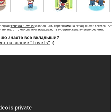
урецкая
жевачка "Love Is"
с забавными картинками на вкладышах и текстом. Авт
 не знал, что его рисунки вкладывают в турецкие жевательные резинки.
ошо знаете все вкладыши?
ст на знание "Love Is"
:)