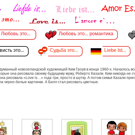
Любовь это...
Любовь это... романтика
исть это...
Судьба это...
Liebe Ist...
идуманный новозеландской художницей Ким Гроув в конце 1960-х. Началось вс
торые она рисовала своему будущему мужу, Роберто Казали. Ким никогда не с
на рисовала «Love is…» года три, просто в шутку. А потом семья Казали при
а черно-белые картинки. А Билл стал рисовать цветные.