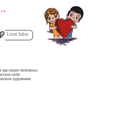
Love b&w
е как серия любовных
читала себя
гласила художника